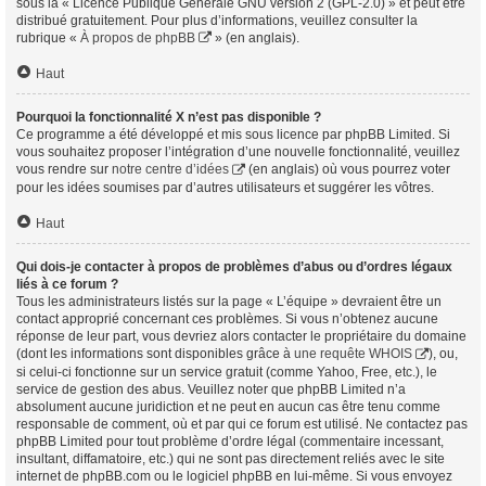
sous la « Licence Publique Générale GNU version 2 (GPL-2.0) » et peut être
distribué gratuitement. Pour plus d’informations, veuillez consulter la
rubrique «
À propos de phpBB
» (en anglais).
Haut
Pourquoi la fonctionnalité X n’est pas disponible ?
Ce programme a été développé et mis sous licence par phpBB Limited. Si
vous souhaitez proposer l’intégration d’une nouvelle fonctionnalité, veuillez
vous rendre sur
notre centre d’idées
(en anglais) où vous pourrez voter
pour les idées soumises par d’autres utilisateurs et suggérer les vôtres.
Haut
Qui dois-je contacter à propos de problèmes d’abus ou d’ordres légaux
liés à ce forum ?
Tous les administrateurs listés sur la page « L’équipe » devraient être un
contact approprié concernant ces problèmes. Si vous n’obtenez aucune
réponse de leur part, vous devriez alors contacter le propriétaire du domaine
(dont les informations sont disponibles grâce à
une requête WHOIS
), ou,
si celui-ci fonctionne sur un service gratuit (comme Yahoo, Free, etc.), le
service de gestion des abus. Veuillez noter que phpBB Limited n’a
absolument aucune juridiction et ne peut en aucun cas être tenu comme
responsable de comment, où et par qui ce forum est utilisé. Ne contactez pas
phpBB Limited pour tout problème d’ordre légal (commentaire incessant,
insultant, diffamatoire, etc.) qui ne sont pas directement reliés avec le site
internet de phpBB.com ou le logiciel phpBB en lui-même. Si vous envoyez