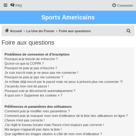
FAQ
Connexion
Sports Americains
R
Accueil
La Une du Forum
Foire aux questions
e
Foire aux questions
c
h
Problèmes de connexion et d’inscription
Pourquoi ai-je besoin de m’inscrire ?
e
Qu’est-ce que la COPPA ?
r
Pourquoi ne puis-je pas m’inscrire ?
Je suis inscrit mais je ne peux pas me connecter !
c
Pourquoi ne puis-je pas me connecter ?
Je m’étais déjà inscrit par le passé mais ne peux à présent plus me connecter ?!
h
J’ai perdu mon mot de passe !
e
Pourquoi suis-je déconnecté automatiquement ?
À quoi sert « Supprimer les cookies » ?
r
Préférences et paramètres des utilisateurs
Comment puis-je modifier mes paramètres ?
Comment puis-je masquer mon nom d’utilisateur de la liste des utilisateurs en ligne ?
L’heure n’est pas correcte !
J’ai réglé le fuseau horaire mais l’heure n’est toujours pas correcte !
Ma langue n’apparaît pas dans la liste !
Que signifient les images situées à côté de mon nom d’utilisateur ?