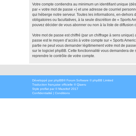
Votre compte contiendra au minimum un identifiant unique (dés
par « votre mot de passe ») et une adresse de courriel personn
qui héberge notre serveur. Toutes les informations, en-dehors de
obligatoires ou facultatives, à la seule discrétion de « Sports
pouvez décider de vous abonner ou non à la liste de diffusion 
Votre mot de passe est chiffré (par un chiffrage à sens unique) 
passe est le moyen d’accès à votre compte sur « Sports America
partie ne peut vous demander légitimement votre mot de passe. 
sur le logiciel phpBB. Cette fonctionnalité vous demandera de s
reprendre le contrôle de votre compte.
Développé par
phpBB
® Forum Software © phpBB Limited
Traduction française officielle
©
Qiaeru
Style
proflat
par ©
Mazeltof
2017
Confidentialité
|
Conditions