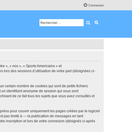
Connexion
Rechercher
Recherche avancé
tre », « nos », « Sports Americains » et
s lors des sessions d’utilisation de votre part (désignées ci-
n certain nombre de cookies qui sont de petits fichiers
et un identifiant anonyme de session qui vous sont
hivant de ce fait tous les sujets que vous avez consultés et
prévu pour couvrir uniquement les pages créées par le logiciel
t pas limité à — la publication de messages en tant
tre inscription et lors de votre connexion (désignés ci-après