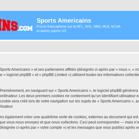
Sports Americains
Forum francophone sur la NFL, NHL, NBA, MLB, NCAA
et autres sports US
Sports Americains » et ses partenaires affiliés (désignés ci-après par « nous », « no
 « logiciel phpBB » et « phpBB Limited ») utilisent toutes les informations collectée
 Premièrement, en naviguant sur « Sports Americains », le logiciel phpBB génèrera u
ordinateur. Les deux premiers cookies ne contiennent qu’un identifiant utilisateur 
okie sera créé lors de votre navigation sur les sujets de « Sports Americains », arc
lisateur.
ons également créer une quatrième sorte de cookies, externes au document qui est 
que vous nous envoyez et que nous collectons. Ceci peut correspondre — mais n’es
 (désignée ci-après par « votre compte ») et les messages que vous publiez après vo