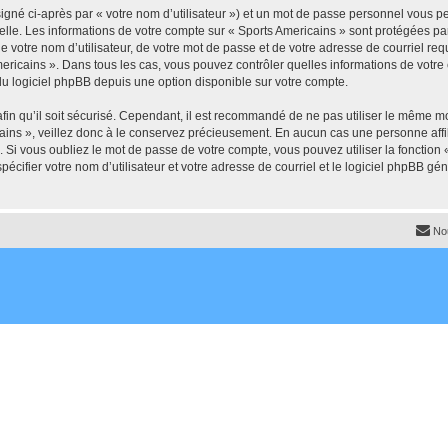
igné ci-après par « votre nom d’utilisateur ») et un mot de passe personnel vous p
elle. Les informations de votre compte sur « Sports Americains » sont protégées pa
 votre nom d’utilisateur, de votre mot de passe et de votre adresse de courriel requ
 Americains ». Dans tous les cas, vous pouvez contrôler quelles informations de vo
du logiciel phpBB depuis une option disponible sur votre compte.
afin qu’il soit sécurisé. Cependant, il est recommandé de ne pas utiliser le même mot
ins », veillez donc à le conservez précieusement. En aucun cas une personne affil
Si vous oubliez le mot de passe de votre compte, vous pouvez utiliser la fonction
pécifier votre nom d’utilisateur et votre adresse de courriel et le logiciel phpBB 
No