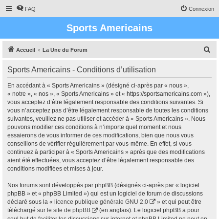
FAQ
Connexion
Sports Americains
R
Accueil
La Une du Forum
e
Sports Americains - Conditions d’utilisation
c
h
En accédant à « Sports Americains » (désigné ci-après par « nous »,
« notre », « nos », « Sports Americains » et « https://sportsamericains.com »),
e
vous acceptez d’être légalement responsable des conditions suivantes. Si
r
vous n’acceptez pas d’être légalement responsable de toutes les conditions
suivantes, veuillez ne pas utiliser et accéder à « Sports Americains ». Nous
c
pouvons modifier ces conditions à n’importe quel moment et nous
h
essaierons de vous informer de ces modifications, bien que nous vous
conseillons de vérifier régulièrement par vous-même. En effet, si vous
e
continuez à participer à « Sports Americains » après que des modifications
r
aient été effectuées, vous acceptez d’être légalement responsable des
conditions modifiées et mises à jour.
Nos forums sont développés par phpBB (désignés ci-après par « logiciel
phpBB » et « phpBB Limited ») qui est un logiciel de forum de discussions
déclaré sous la «
licence publique générale GNU 2.0
» et qui peut être
téléchargé sur
le site de phpBB
(en anglais). Le logiciel phpBB a pour
seul but de faciliter les discussions sur internet et phpBB Limited ne peut en