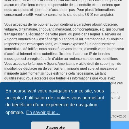
aucun cas être tenu comme responsable de la conduite et du contenu que
nous acceptons et que nous n’acceptons pas. Pour plus d’informations
concernant phpBB, veuillez consulter
le site de phpBB
(en anglais).
Vous acceptez de ne publier aucun contenu à caractère abusif, obscène,
vulgaire, diffamatoire, choquant, menaçant, pornographique, etc. qui pourrait
transgresser la législation de votre pays, du pays dans lequel le serveur de
« Sports Americains » est hébergé ou encore la loi internationale. Si vous ne
respectez pas ces dispositions, vous vous exposez à un bannissement
immédiat et définitif et nous nous réservons le droit d’avertir votre fournisseur
d’accès à internet et les autorités officielles. L’adresse IP de tous les
messages est enregistrée afin d’aider au renforcement de ces conditions.
Vous acceptez le fait que « Sports Americains » ait le droit de supprimer, de
modifier, de déplacer ou de verrouiller n’importe quel sujet et message à
n’importe quel moment si nous estimons cela nécessaire. En tant
qu’utilisateur, vous acceptez que toutes les informations que vous avez
renseignées soient enregistrées dans notre base de données. Bien que ces
informations ne seront pas diffusées à une tierce partie sans votre
En poursuivant votre navigation sur ce site, vous
consentement, ni « Sports Americains », ni phpBB, ne pourront être tenus
acceptez l’utilisation de cookies vous permettant
comme responsables en cas de tentative de piratage informatique visant à
compromettre vos données.
de bénéficier d’une expérience de navigation
optimale.
En savoir plus…
Nous contacter
Supprimer les cookies
Fuseau horaire sur
UTC+02:00
Développé par
phpBB
® Forum Software © phpBB Limited
J’accepte