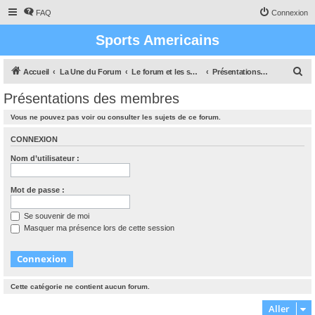
FAQ
Connexion
Sports Americains
R
Accueil
La Une du Forum
Le forum et les sports americains
Présentations des membres
e
Présentations des membres
c
Vous ne pouvez pas voir ou consulter les sujets de ce forum.
h
e
CONNEXION
r
Nom d’utilisateur :
c
h
Mot de passe :
e
Se souvenir de moi
r
Masquer ma présence lors de cette session
Cette catégorie ne contient aucun forum.
Aller