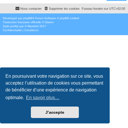
Nous contacter
Supprimer les cookies
Fuseau horaire sur
UTC+02:00
Développé par
phpBB
® Forum Software © phpBB Limited
Traduction française officielle
©
Qiaeru
Style
proflat
par ©
Mazeltof
2017
Confidentialité
|
Conditions
En poursuivant votre navigation sur ce site, vous
acceptez l’utilisation de cookies vous permettant
de bénéficier d’une expérience de navigation
optimale.
En savoir plus…
J’accepte