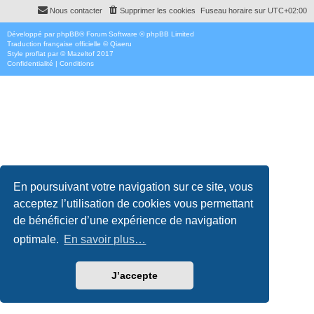
Nous contacter
Supprimer les cookies
Fuseau horaire sur
UTC+02:00
Développé par
phpBB
® Forum Software © phpBB Limited
Traduction française officielle
©
Qiaeru
Style
proflat
par ©
Mazeltof
2017
Confidentialité
|
Conditions
En poursuivant votre navigation sur ce site, vous
acceptez l’utilisation de cookies vous permettant
de bénéficier d’une expérience de navigation
optimale.
En savoir plus…
J’accepte