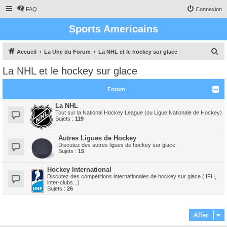
FAQ
Connexion
Sports Americains
R
Accueil
La Une du Forum
La NHL et le hockey sur glace
e
La NHL et le hockey sur glace
c
h
Forum
e
La NHL
r
Tout sur la National Hockey League (ou Ligue Nationale de Hockey)
Sujets :
119
c
h
Autres Ligues de Hockey
Discutez des autres ligues de hockey sur glace
e
Sujets :
15
r
Hockey International
Discutez des compétitions internationales de hockey sur glace (IIFH,
inter-clubs...)
Sujets :
26
Aller