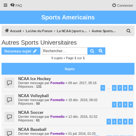
FAQ
Connexion
Sports Americains
R
Accueil
La Une du Forum
La NCAA (sport universitaire US)
Autres Sports Universitaires
e
Autres Sports Universitaires
c
Rechercher
Recherche avanc
Nouveau sujet
h
9 sujets • Page
1
sur
1
e
r
Sujets
c
NCAA Ice Hockey
h
Dernier message par
Formello
«
09 avr. 2017, 05:16
Réponses :
131
1
6
7
8
9
…
e
NCAA Volleyball
r
Dernier message par
Formello
«
18 déc. 2016, 06:02
Réponses :
50
1
2
3
4
NCAA Soccer
Dernier message par
Formello
«
12 déc. 2016, 01:52
Réponses :
61
1
2
3
4
5
NCAA Baseball
Dernier message par
Formello
«
01 juil. 2016, 01:25