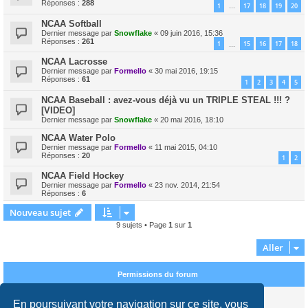
Réponses :
288
1
17
18
19
20
…
NCAA Softball
Dernier message par
Snowflake
«
09 juin 2016, 15:36
Réponses :
261
1
15
16
17
18
…
NCAA Lacrosse
Dernier message par
Formello
«
30 mai 2016, 19:15
Réponses :
61
1
2
3
4
5
NCAA Baseball : avez-vous déjà vu un TRIPLE STEAL !!! ?
[VIDEO]
Dernier message par
Snowflake
«
20 mai 2016, 18:10
NCAA Water Polo
Dernier message par
Formello
«
11 mai 2015, 04:10
Réponses :
20
1
2
NCAA Field Hockey
Dernier message par
Formello
«
23 nov. 2014, 21:54
Réponses :
6
Nouveau sujet
9 sujets • Page
1
sur
1
Aller
Permissions du forum
Vous
ne pouvez pas
publier de nouveaux sujets dans ce forum
En poursuivant votre navigation sur ce site, vous