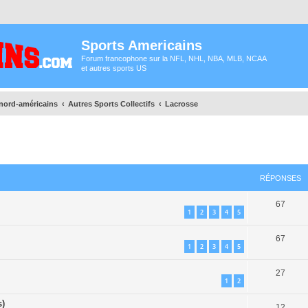
Sports Americains
Forum francophone sur la NFL, NHL, NBA, MLB, NCAA
et autres sports US
 nord-américains
Autres Sports Collectifs
Lacrosse
cher
cherche avancée
RÉPONSES
67
1
2
3
4
5
67
1
2
3
4
5
27
1
2
s)
12