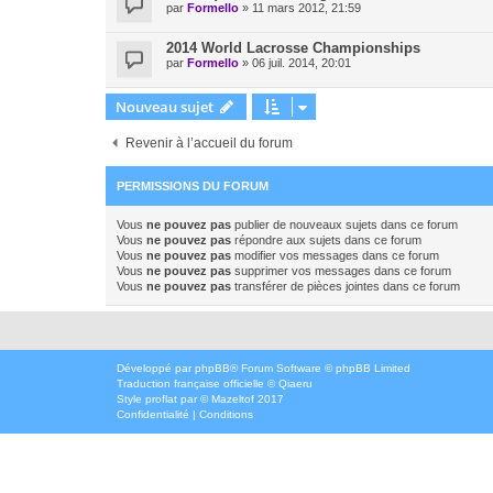
par
Formello
»
11 mars 2012, 21:59
2014 World Lacrosse Championships
par
Formello
»
06 juil. 2014, 20:01
Nouveau sujet
Revenir à l’accueil du forum
PERMISSIONS DU FORUM
Vous
ne pouvez pas
publier de nouveaux sujets dans ce forum
Vous
ne pouvez pas
répondre aux sujets dans ce forum
Vous
ne pouvez pas
modifier vos messages dans ce forum
Vous
ne pouvez pas
supprimer vos messages dans ce forum
Vous
ne pouvez pas
transférer de pièces jointes dans ce forum
Développé par
phpBB
® Forum Software © phpBB Limited
Traduction française officielle
©
Qiaeru
Style
proflat
par ©
Mazeltof
2017
Confidentialité
|
Conditions