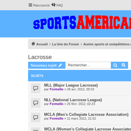
Raccourcis
FAQ
Accueil
La Une du Forum
Autres sports et compétitions
Lacrosse
Recher
Re
Nouveau sujet
SUJETS
MLL (Major League Lacrosse)
par
Formello
»
28 avr. 2012, 05:53
NLL (National Lacrosse League)
par
Formello
»
25 févr. 2012, 02:23
MCLA (Men's Collegiate Lacrosse Association)
par
Formello
»
11 mars 2012, 21:52
WCLA (Women's Collegiate Lacrosse Associate