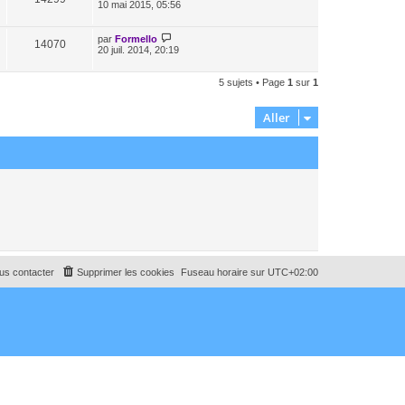
10 mai 2015, 05:56
par
Formello
14070
20 juil. 2014, 20:19
5 sujets • Page
1
sur
1
Aller
us contacter
Supprimer les cookies
Fuseau horaire sur
UTC+02:00