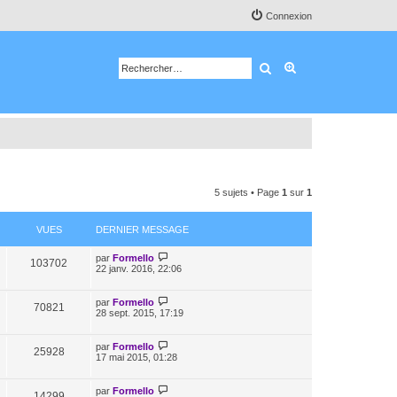
Connexion
Rechercher
Recherche avancé
5 sujets • Page
1
sur
1
VUES
DERNIER MESSAGE
par
Formello
103702
22 janv. 2016, 22:06
par
Formello
70821
28 sept. 2015, 17:19
par
Formello
25928
17 mai 2015, 01:28
par
Formello
14299