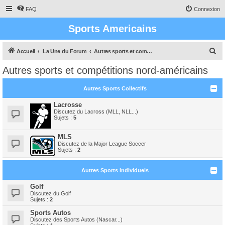
FAQ
Connexion
Sports Americains
R
Accueil
La Une du Forum
Autres sports et compétitions nord-américains
e
Autres sports et compétitions nord-américains
c
h
Autres Sports Collectifs
e
Lacrosse
r
Discutez du Lacross (MLL, NLL...)
Sujets :
5
c
h
MLS
Discutez de la Major League Soccer
e
Sujets :
2
r
Autres Sports Individuels
Golf
Discutez du Golf
Sujets :
2
Sports Autos
Discutez des Sports Autos (Nascar...)