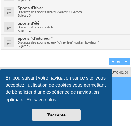
Sujets :
4
Sports d'hiver
Discutez des sports d'hiver (Winter X Games...)
Sujets :
3
Sports d'été
Discutez des sports d'été
Sujets :
3
Sports "d'intérieur"
Discutez des sports et jeux "d'intérieur" (poker, bowling...)
Sujets :
7
Aller
Nous contacter
Supprimer les cookies
Fuseau horaire sur
UTC+02:00
En poursuivant votre navigation sur ce site, vous
Développé par
phpBB
® Forum Software © phpBB Limited
acceptez l’utilisation de cookies vous permettant
Traduction française officielle
©
Qiaeru
Style
proflat
par ©
Mazeltof
2017
de bénéficier d’une expérience de navigation
Confidentialité
|
Conditions
optimale.
En savoir plus…
J’accepte