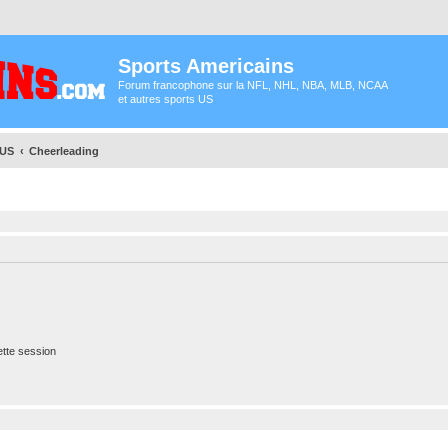
Sports Americains
Forum francophone sur la NFL, NHL, NBA, MLB, NCAA
et autres sports US
 US
Cheerleading
tte session