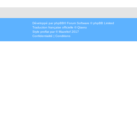
Développé par
phpBB
® Forum Software © phpBB Limited
Traduction française officielle
©
Qiaeru
Style
proflat
par ©
Mazeltof
2017
Confidentialité
|
Conditions