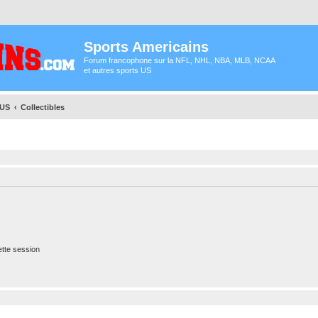
Sports Americains
Forum francophone sur la NFL, NHL, NBA, MLB, NCAA
et autres sports US
 US
Collectibles
tte session