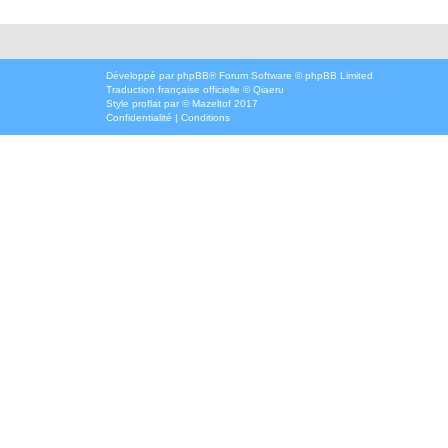
Développé par
phpBB
® Forum Software © phpBB Limited
Traduction française officielle
©
Qiaeru
Style
proflat
par ©
Mazeltof
2017
Confidentialité
|
Conditions