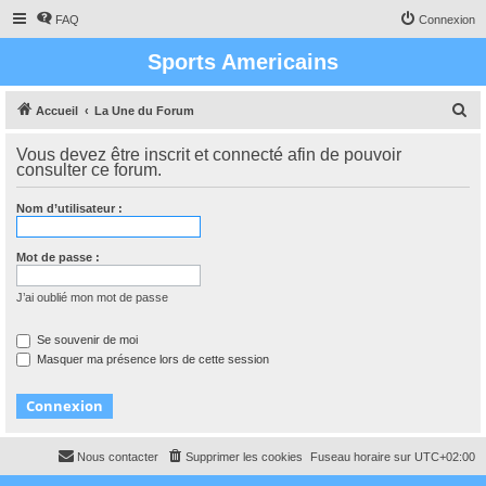
FAQ
Connexion
Sports Americains
R
Accueil
La Une du Forum
e
Vous devez être inscrit et connecté afin de pouvoir
c
consulter ce forum.
h
Nom d’utilisateur :
e
r
Mot de passe :
c
h
J’ai oublié mon mot de passe
e
Se souvenir de moi
r
Masquer ma présence lors de cette session
Nous contacter
Supprimer les cookies
Fuseau horaire sur
UTC+02:00