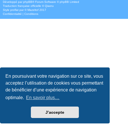
Développé par
phpBB
® Forum Software © phpBB Limited
Traduction française officielle
©
Qiaeru
Style
proflat
par ©
Mazeltof
2017
Confidentialité
|
Conditions
En poursuivant votre navigation sur ce site, vous
acceptez l’utilisation de cookies vous permettant
de bénéficier d’une expérience de navigation
optimale.
En savoir plus…
J’accepte