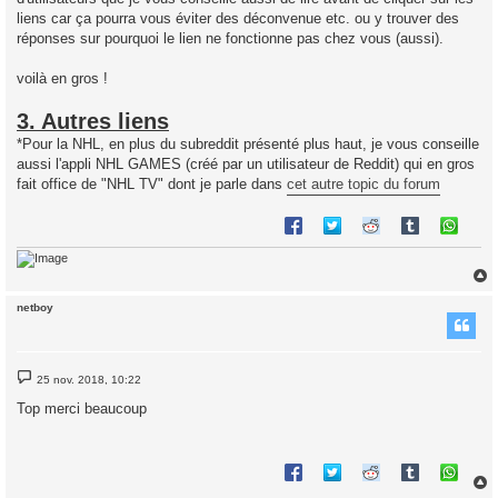
liens car ça pourra vous éviter des déconvenue etc. ou y trouver des
réponses sur pourquoi le lien ne fonctionne pas chez vous (aussi).
voilà en gros !
3. Autres liens
*Pour la NHL, en plus du subreddit présenté plus haut, je vous conseille
aussi l'appli NHL GAMES (créé par un utilisateur de Reddit) qui en gros
fait office de "NHL TV" dont je parle dans
cet autre topic du forum
netboy
t
M
25 nov. 2018, 10:22
e
s
Top merci beaucoup
s
a
g
e