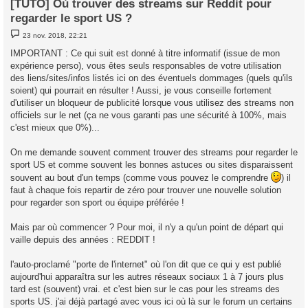
[TUTO] Où trouver des streams sur Reddit pour
regarder le sport US ?
M
23 nov. 2018, 22:21
e
s
IMPORTANT : Ce qui suit est donné à titre informatif (issue de mon
s
expérience perso), vous êtes seuls responsables de votre utilisation
a
g
des liens/sites/infos listés ici on des éventuels dommages (quels qu'ils
e
soient) qui pourrait en résulter ! Aussi, je vous conseille fortement
d'utiliser un bloqueur de publicité lorsque vous utilisez des streams non
officiels sur le net (ça ne vous garanti pas une sécurité à 100%, mais
c'est mieux que 0%)...
On me demande souvent comment trouver des streams pour regarder le
sport US et comme souvent les bonnes astuces ou sites disparaissent
souvent au bout d'un temps (comme vous pouvez le comprendre
) il
faut à chaque fois repartir de zéro pour trouver une nouvelle solution
pour regarder son sport ou équipe préférée !
Mais par où commencer ? Pour moi, il n'y a qu'un point de départ qui
vaille depuis des années : REDDIT !
l'auto-proclamé "porte de l'internet" où l'on dit que ce qui y est publié
aujourd'hui apparaîtra sur les autres réseaux sociaux 1 à 7 jours plus
tard est (souvent) vrai. et c'est bien sur le cas pour les streams des
sports US. j'ai déjà partagé avec vous ici où là sur le forum un certains