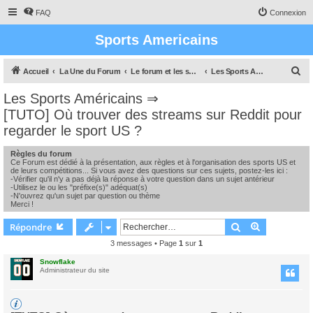
FAQ
Connexion
Sports Americains
R
Accueil
La Une du Forum
Le forum et les sports americains
Les Sports Américains
e
Les Sports Américains
⇒
c
[TUTO] Où trouver des streams sur Reddit pour
h
regarder le sport US ?
e
Règles du forum
r
Ce Forum est dédié à la présentation, aux règles et à l'organisation des sports US et
de leurs compétitions... Si vous avez des questions sur ces sujets, postez-les ici :
c
-Vérifier qu'il n'y a pas déjà la réponse à votre question dans un sujet antérieur
-Utilisez le ou les "préfixe(s)" adéquat(s)
h
-N'ouvrez qu'un sujet par question ou thème
Merci !
e
r
Rechercher
Recherche 
Répondre
3 messages • Page
1
sur
1
Snowflake
Administrateur du site