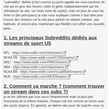
"subreddits" dédiée (c'est comme ça qu'on appelle les sous-sections du
site qui en gros des forums créés et gérés indépendamment par les
utilisateurs du site, sur toute sorte de sujets), mais en plus de vous les
lister ici (les principaux) je vais vous expliquer comme il faut faire pour
trouver des streams car le site peux parfois en rebuter certains, pas
habitués, et encore plus maintenant que Reddit s'est offert une nouvelle
peau...
1. Les principaux Subreddits dédiés aux
streams de sport US
NFL :
https://www.reddit.com/r/nflstreams
NCAA FB :
https://www.reddit.com/r/CFBStreams/
NHL* :
https://www.reddit.com/r/NHLStreams
NBA :
https://www.reddit.com/r/nbastreams
NCAA BB :
https://www.reddit.com/r/ncaaBBallStreams
MLB :
https://www.reddit.com/r/MLBStreams
2. Comment ça marche ? (comment trouver
un stream dans ces subs ?)
je ne les utilisent pas tous aussi fréquemment mais la plus part
fonctionne de la même manière; Chaque sub est comme un forum avec
des posts (topics). En général, en dehors des jours de matchs vous n'y