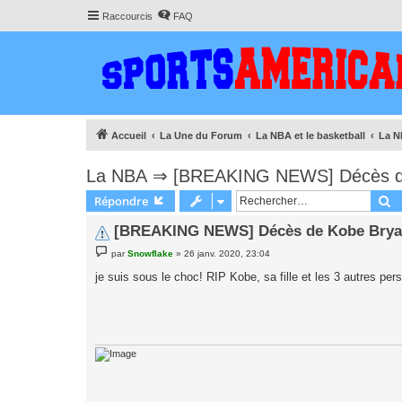
Raccourcis
FAQ
Accueil
La Une du Forum
La NBA et le basketball
La 
La NBA
⇒
[BREAKING NEWS] Décès de 
R
Répondre
[BREAKING NEWS] Décès de Kobe Bryant
M
par
Snowflake
»
26 janv. 2020, 23:04
e
s
je suis sous le choc! RIP Kobe, sa fille et les 3 autres pe
s
a
g
e