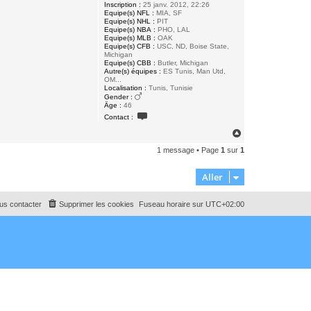
Inscription :
25 janv. 2012, 22:26
Equipe(s) NFL :
MIA, SF
Equipe(s) NHL :
PIT
Equipe(s) NBA :
PHO, LAL
Equipe(s) MLB :
OAK
Equipe(s) CFB :
USC, ND, Boise State,
Michigan
Equipe(s) CBB :
Butler, Michigan
Autre(s) équipes :
ES Tunis, Man Utd,
OM...
Localisation :
Tunis, Tunisie
Gender :
Âge :
46
C
Contact :
o
n
H
t
a
a
1 message • Page
1
sur
1
u
c
t
t
e
Aller
r
S
n
us contacter
Supprimer les cookies
Fuseau horaire sur
UTC+02:00
o
w
f
l
a
k
e