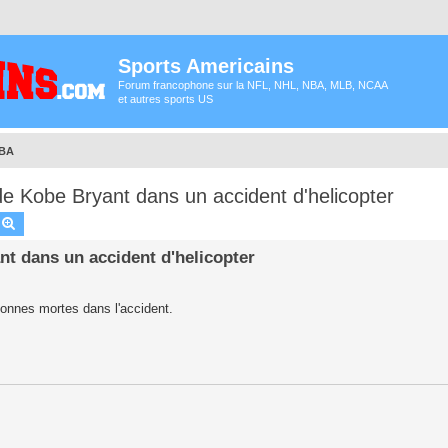
Sports Americains
Forum francophone sur la NFL, NHL, NBA, MLB, NCAA
et autres sports US
NBA
Kobe Bryant dans un accident d'helicopter
echercher
Recherche avancée
 dans un accident d'helicopter
rsonnes mortes dans l'accident.