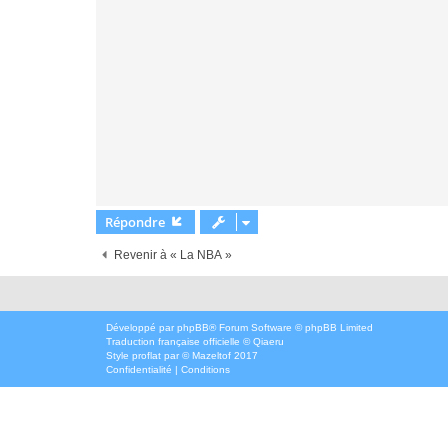
Répondre
Revenir à « La NBA »
Développé par
phpBB
® Forum Software © phpBB Limited
Traduction française officielle
©
Qiaeru
Style
proflat
par ©
Mazeltof
2017
Confidentialité
|
Conditions